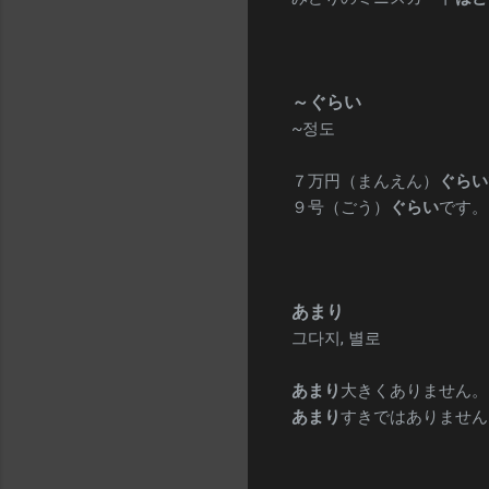
～ぐらい
~정도
７万円（まんえん）
ぐらい
９号（ごう）
ぐらい
です。
あまり
그다지, 별로
あまり
大きくありません。 
あまり
すきではありません。