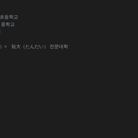
초등학교
 중학교
교
）= 短大（たんだい） 전문대학