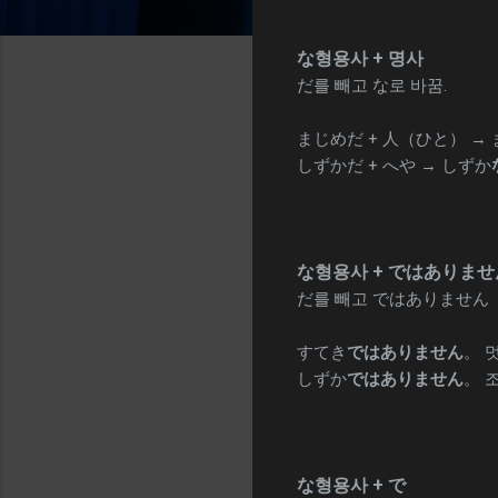
な형용사 + 명사
だ를 빼고 な로 바꿈.
まじめだ + 人（ひと） →
しずかだ + へや → しずか
な형용사 +
ではありませ
だ를 빼고 ではありません
すてき
ではありません
。 
しずか
ではありません
。 
な형용사 + で