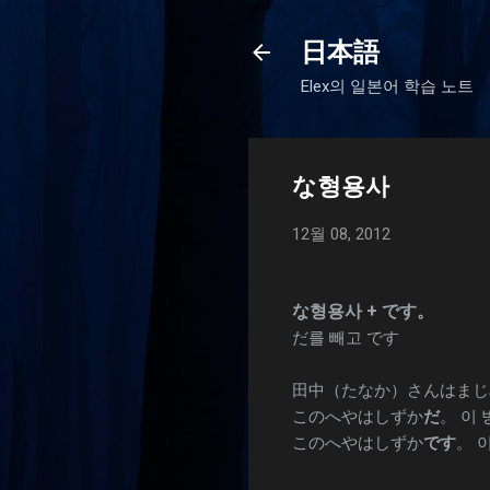
日本語
Elex의 일본어 학습 노트
な형용사
12월 08, 2012
な형용사
+ です。
だ를 빼고 です
田中（たなか）さんはまじめ
このへやはしずか
だ
。 이 
このへやはしずか
です
。 