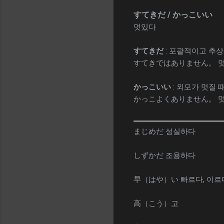
すてきだ / かっこいい
멋있다
すてきだ
: 포괄적이고 추상
すてきではありません。 멋
かっこいい
: 외모가 멋질 
かっこよくありません。 멋
まじめだ 성실하다
しずかだ 조용하다
早（はや）い 빠르다, 이르
高（こう）고