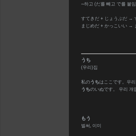
~하고 (だ를 빼고 で를 붙임
すてきだ + じょうぶだ →
まじめだ + かっこいい →
うち
(우리)집
私の
うち
はここです。우리 
うち
のいぬです。 우리 개
もう
벌써, 이미