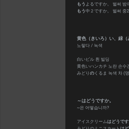
もう
よるですか。 벌써 밤
もう
中２ですか。 벌써 중
黄色（きいろ）い、緑（
노랗다 / 녹색
白いビル 흰 빌딩
黄色いハンカチ 노란 손수
みどり
の
くるま 녹색 차 (
～はどうですか。
~은 어떻습니까?
アイスクリーム
はどうです
みどりのミニスカート
はど