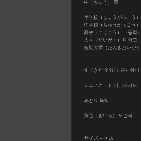
中（ちゅう） 중
小学校（しょうがっこう）
中学校（ちゅうがっこう）
高校（こうこう） 고등학
大学（だいがく） 대학교
短期大学（たんきだいがく
すてきだ 멋있다, 근사하다
ミニスカート 미니스커트
みどり 녹색
黄色（きいろ） 노란색
サイズ 사이즈