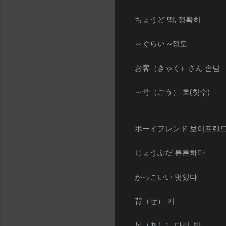
ちょうど 딱, 정확히
～ぐらい ~정도
お客（きゃく）さん 손님
～号（ごう） 호(칫수)
ボーイフレンド 보이프렌
じょうぶだ 튼튼하다
かっこいい 멋있다
背（せ） 키
足（あし） 다리, 발