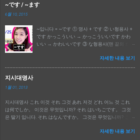
∵ かっこういい = 格好(かっこう, 모습) + いい
~です / ~ます
(좋다, 良い(よい)의 변형) ∴ かっこういい → か
6월 10, 2015
っこうよくありません ④ な형용사(맨 끝의 だ
를 빼고) + ではありません
~입니다 = ~です ① 명사 + です ② い형용사 +
です かっこういい → かっこういいです かわ
いい → かわいいです ③ な형용사(맨 끝의 だ를
떼고) + です きれいだ → きれいです しずかだ
자세한 내용 보기
→ しずかです ※ い형용사는 い로 끝나는 형용
사, な형용사는 だ로 끝나는 형용사. ~합니다 =
~ます ① 동사 + ます ② 「a, u, o」 + る로 끝나
지시대명사
는 동사는, る를 り로 바꾼 후에 + ます おくる
1월 01, 2013
→ おくります とまる → とまります うる → う
ります ③ 「i, e」 + る로 끝나는 동사는, る를
지시대명사 これ 이것 それ 그것 あれ 저것 どれ 어느 것 これ
떼고 + ます おきる → おきます たべる → たべ
は何でしか。 이것은 무엇입니까? それ はいちごです。 그것
ます ④ う단으로 끝나는 동사는, い단으로 바꾼
은 딸기 입니다. それ はなんですか。 그것은 무엇입니까? これ
후에 + ます いう → いいます かく → かきます
はクレジットカードです。 이것은 신용카드입니다.
よむ → よみます ⑤ 예외적으로, する → しま
자세한 내용 보기
す くる → きます はいる → はいります きる